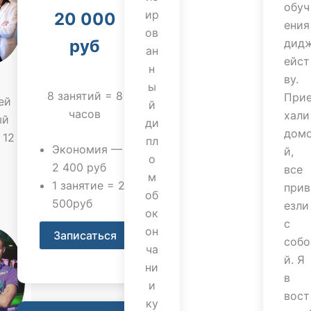
обуч
ир
20 000
ения
ов
дид
руб
ан
ейст
н
ву.
ы
8 занятий = 8
При
ей
й
часов
хали
ый
ди
дом
 12
пл
Экономия —
й,
т
о
2 400 руб
все
м
1 занятие = 2
прив
об
500руб
езли
ок
с
он
Записаться
собо
ча
й. Я
ни
в
и
вост
ку