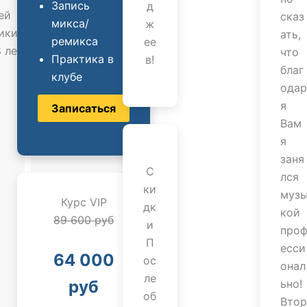
Запись
д
ей
сказ
микса/
ж
икий
ать,
ремикса
ее
 лет
что
Практика в
в!
благ
клубе
одар
я
Записаться
Вам
я
заня
С
лся
ки
муз
Курс VIP
дк
кой
89 600 руб
и
про
П
есси
64 000
ос
онал
ле
руб
ьно!
об
Втор