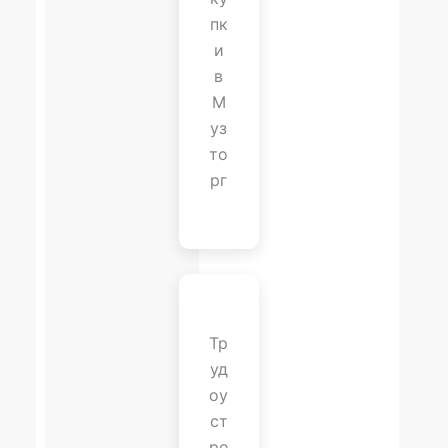
пк
и
в
М
уз
то
рг
Тр
уд
оу
ст
ро