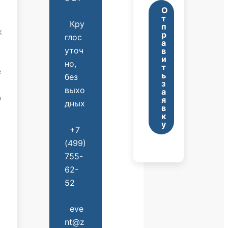
О
т
Кру
п
ж
р
глос
а
уточ
в
и
но,
т
е
ь
без
з
выхо
а
о
я
дных
в
к
у
+7
(499)
755-
62-
52
eve
nt@z