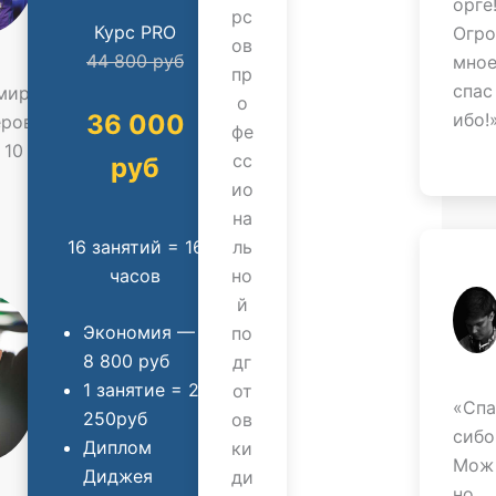
орге
рс
Курс PRO
Огро
ов
44 800 руб
мно
пр
спас
мир
о
36 000
ибо!
еров
фе
 10
сс
руб
т
ио
на
16 занятий = 16
ль
часов
но
й
Экономия —
по
8 800 руб
дг
1 занятие = 2
от
«Спа
250руб
ов
сибо
Диплом
ки
Мож
Диджея
ди
но