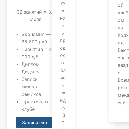
уч
ой
ен
32 занятий = 32
альб
ия
часов
ом
м
на
ы
Экономия —
подх
пр
25 600 руб
оде.
ед
1 занятие = 2
Выс
ос
000руб
упа
та
Диплом
везд
вл
Диджея
е!
яе
Запись
Все
м
микса/
реко
ск
ремикса
мен
ид
Практика в
ую!»
ку
клубе
-3
Записаться
0