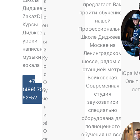
Школа
к
предлагает Вам
Диджеев
о
пройти обучение в
ZakazDj
р
нашей
Курсы
ен
Профессиональной
Диджеев,
н
Школе Диджеев в
уроки
ы
Москве на
написания
й
Ленинградском
музыки и
Ку
шоссе, рядом со
вокала
р
станцией метро
Юра М
с
Войковская.
+7
Опыт:
О
Современная
(499) 755-
ле
бу
студия
62-52
че
звукозаписи
н
специально
и
оборудована для
я!
полноценного
О
обучения на всех
св