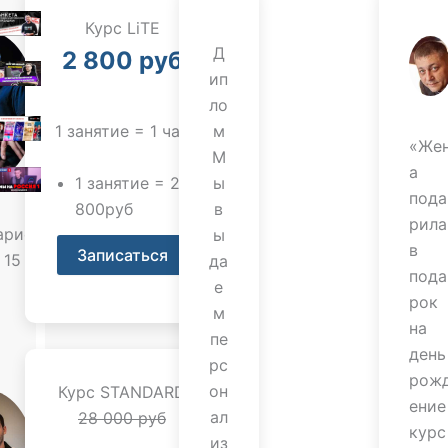
Курс LiTE
Д
2 800 руб
ип
ло
1 занятие = 1 час
м
«Же
М
а
1 занятие = 2
ы
пода
800руб
в
рила
арио
ы
в
Записаться
 15
да
пода
т
е
рок
м
на
пе
день
рс
рож
он
Курс STANDARD
ение
ал
28 000 руб
курс
из